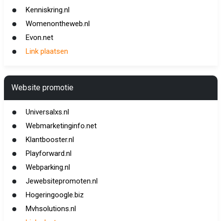
Kenniskring.nl
Womenontheweb.nl
Evon.net
Link plaatsen
Website promotie
Universalxs.nl
Webmarketinginfo.net
Klantbooster.nl
Playforward.nl
Webparking.nl
Jewebsitepromoten.nl
Hogeringoogle.biz
Mvhsolutions.nl